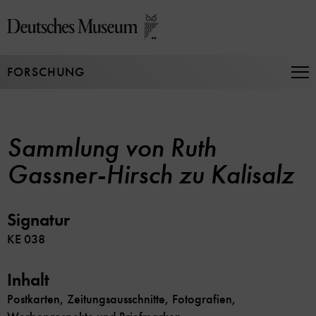
Direkt
zum
Seiteninhalt
springen
FORSCHUNG
Na
auf
un
zu
Sammlung von Ruth
Gassner-Hirsch zu Kalisalz
Signatur
KE 038
Inhalt
Postkarten, Zeitungsausschnitte, Fotografien,