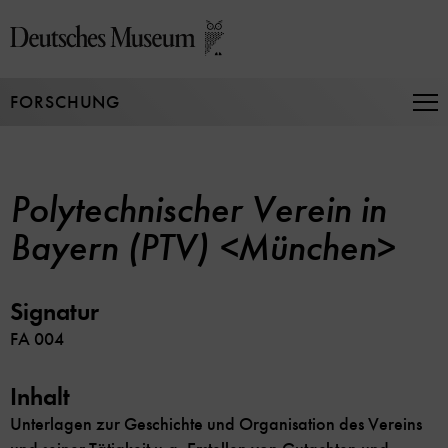
Direkt
zum
Seiteninhalt
springen
FORSCHUNG
Na
auf
un
zu
Polytechnischer Verein in
Bayern (PTV) <München>
Signatur
FA 004
Inhalt
Unterlagen zur Geschichte und Organisation des Vereins