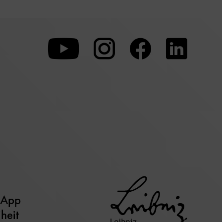
Zu
Zu
Zu
unserer
unserer
unserer
Youtube-
Instagram-
Faceboo
Seite
Seite
Seite
 App
iheit