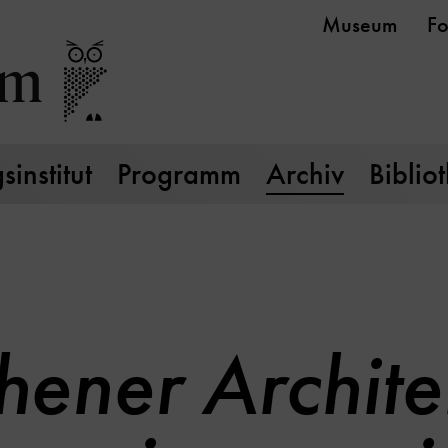
Museum
Fo
institut
Programm
Archiv
Biblio
ener Archite