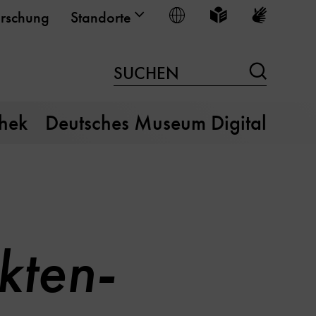
Sprache wählen
Leichte Sprache
Gebärden
rschung
Standorte
Suchen
SUCHEN
thek
Deutsches Museum Digital
kten-