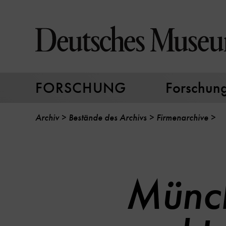
Direkt
zum
Seiteninhalt
springen
FORSCHUNG
Forschungs
Archiv
Bestände des Archivs
Firmenarchive
Münch