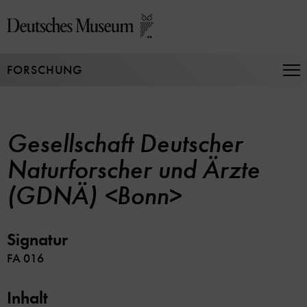
Direkt
zum
Seiteninhalt
springen
FORSCHUNG
Na
auf
un
zu
Gesellschaft Deutscher
Naturforscher und Ärzte
(GDNÄ) <Bonn>
Signatur
FA 016
Inhalt