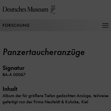
Direkt
zum
Seiteninhalt
springen
FORSCHUNG
Na
auf
un
zu
Panzertaucheranzüge
Signatur
BA-A 00067
Inhalt
Album der für größere Tiefen gedachten Anzüge, teilweise
gefertigt von der Firma Neufeldt & Kuhnke, Kiel