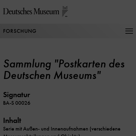
Direkt
zum
Seiteninhalt
springen
FORSCHUNG
Na
auf
un
zu
Sammlung "Postkarten des
Deutschen Museums"
Signatur
BA-S 00026
Inhalt
Serie mit Außen- und Innenaufnahmen (verschiedene