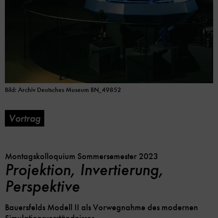
Bild: Archiv Deutsches Museum BN_49852
Vortrag
Soc
Me
Lin
Opt
Montagskolloquium Sommersemester 2023
Projektion, Invertierung,
Perspektive
Bauersfelds Modell II als Vorwegnahme des modernen