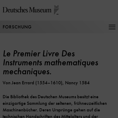
Direkt
zum
Seiteninhalt
springen
FORSCHUNG
Na
auf
un
zu
Le Premier Livre Des
Instruments mathematiques
mechaniques.
Von Jean Errard (1554–1610), Nancy 1584
Die Bibliothek des Deutschen Museums besitzt eine
einzigartige Sammlung der seltenen, frühneuzeitlichen
Maschinenbücher. Deren Ursprünge gehen auf die
technischen Handschriften des Mittelalters und der