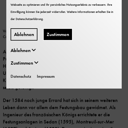
Webseite zu optimieren und Ihr persönliches Nutzungserlebnis zu verbessern. Ihre
Einwilligung können Sie jederzeit widerrufen. Weitere Informationen erhalten Sie in
der
Datenschutzerklärung
.
Von Errard erdachte Schleusentreppe, solche sollten im 17. Jahrhundert am
Ablehnen
Zustimmen
Canal du Midi errichtet werden. Bild: Deutsches Museum | Public Domain
Ablehnen
Auch Errards Werk zielte sicherlich auf das adlige
Publikum und wurde so auch von Jean Janson, dem
Zustimmen
Hofdrucker des lothringischen Herzogs, gefertigt.
Unbekannt ist allerdings der Stecher der insgesamt 40
Datenschutz
Impressum
Kupferstiche. Möglicherweise hat sie Jean Errard auch
selbst gefertigt.
Der 1584 noch junge Errard hat sich in seinem weiteren
Leben dann vor allem dem Festungsbau gewidmet. Als
Ingenieur des französischen Königs errichtete er die
Festungsanlagen in Sedan (1595), Montreuil-sur-Mer