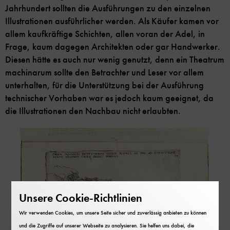
Jahrhundert sollten die Ausführungen zu den einzelnen
Illustrationen ausführlicher werden. Als Käufer kamen vor
allem kaufkräftige Schichten, allen voran der Adel, in
Frage, kaum dagegen Architekten oder gar Handwerker.
Diesen hätte es auch nur wenig genutzt, denn ein Theatrum
machinarum sollte den Betrachter und Leser vor allem
unterhalten, für die Unterstützung bei der Ausführung
technischer Vorhaben war es jedoch kaum geeignet, da
die Illustrationen den Nachbau nicht erlaubten.
Unsere Cookie-Richtlinien
Wir verwenden Cookies, um unsere Seite sicher und zuverlässig anbieten zu können
und die Zugriffe auf unserer Webseite zu analysieren. Sie helfen uns dabei, die