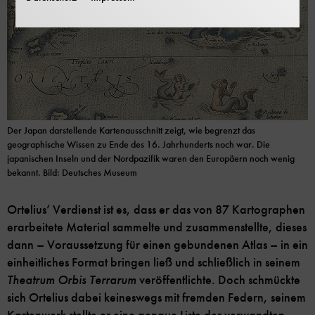
Der Japan darstellende Kartenausschnitt zeigt, wie begrenzt das
geographische Wissen zu Ende des 16. Jahrhunderts noch war. Die
japanischen Inseln und der Nordpazifik waren den Europäern noch wenig
bekannt. Bild: Deutsches Museum
Ortelius’ Verdienst ist es, dass er das von 87 Kartographen
erarbeitete Material sammelte und zusammenstellte, dieses
dann – Voraussetzung für einen gebundenen Atlas – in ein
einheitliches Format bringen ließ und schließlich in seinem
Theatrum Orbis Terrarum
veröffentlichte. Doch schmückte
sich Ortelius dabei keineswegs mit fremden Federn, seinem