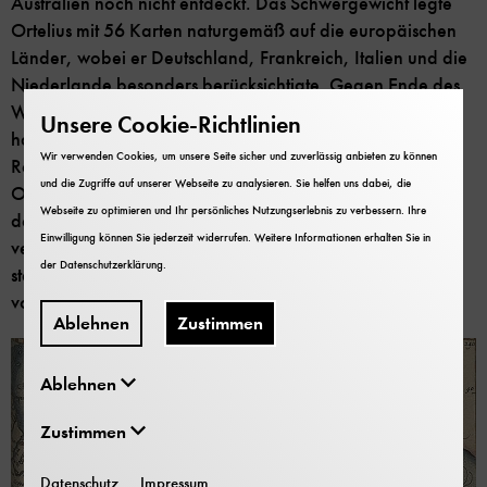
Australien noch nicht entdeckt. Das Schwergewicht legte
Ortelius mit 56 Karten naturgemäß auf die europäischen
Länder, wobei er Deutschland, Frankreich, Italien und die
Niederlande besonders berücksichtigte. Gegen Ende des
Werks finden sich 10 Karten zu Asien und Afrika, dabei
Unsere Cookie-Richtlinien
handelt es sich vor allem um Karten des Osmanischen
Wir verwenden Cookies, um unsere Seite sicher und zuverlässig anbieten zu können
Reichs, der heutigen Türkei. Im Geschmack der Zeit ließ
und die Zugriffe auf unserer Webseite zu analysieren. Sie helfen uns dabei, die
Ortelius die Karten mit mythologischen Darstellungen und
Webseite zu optimieren und Ihr persönliches Nutzungserlebnis zu verbessern. Ihre
der Abbildung von nautischen Geräten oder Schiffen
Einwilligung können Sie jederzeit widerrufen. Weitere Informationen erhalten Sie in
verzieren. Den 53 Blättern mit ihren insgesamt 69 Karten
der
Datenschutzerklärung
.
stellte Ortelius jeweils eine kurze lateinische Einleitung
voran, die das dargestellte Gebiet kurz beschreibt.
Ablehnen
Zustimmen
Ablehnen
Zustimmen
Datenschutz
Impressum