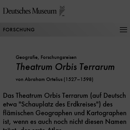
Direkt
zum
Seiteninhalt
springen
FORSCHUNG
Na
auf
un
zu
Geografie, Forschungsreisen
Theatrum Orbis Terrarum
von Abraham Ortelius (1527–1598)
Das Theatrum Orbis Terrarum (auf Deutsch
etwa "Schauplatz des Erdkreises") des
flämischen Geographen und Kartographen
ist, wenn es auch noch nicht diesen Namen