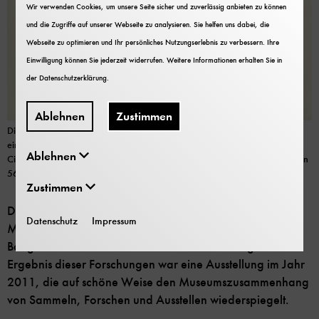
Wir verwenden Cookies, um unsere Seite sicher und zuverlässig anbieten zu können
und die Zugriffe auf unserer Webseite zu analysieren. Sie helfen uns dabei, die
Webseite zu optimieren und Ihr persönliches Nutzungserlebnis zu verbessern. Ihre
Einwilligung können Sie jederzeit widerrufen. Weitere Informationen erhalten Sie in
der
Datenschutzerklärung
.
Ablehnen
Zustimmen
Die den Fluss Toro überspannende Brücke bei Orizaba wird von einem von
einer Doppellokomotive gezogenen Zug überquert. Im Hintergrund ist der
Ablehnen
Citlaltépetl, auch Pico de Orizaba genannt, zu erkennen. Mit einer Höhe von
5636 m ist er der höchste Berg Mexikos. Bild: Deutsches Museum
Zustimmen
Dieses Werk kam im Jahr 2007 als Stiftung ins Deutsche
Datenschutz
Impressum
Museum und war die Anregung für die Erforschung der
Baugeschichte dieser Eisenbahnlinie. Ein wichtiges
Ergebnis dieser Forschungen war eine Ausstellung im Jahr
2011, die auf schöne Weise den Museumszusammenhang
von Sammeln, Forschen und Ausstellen wiederspiegelt.