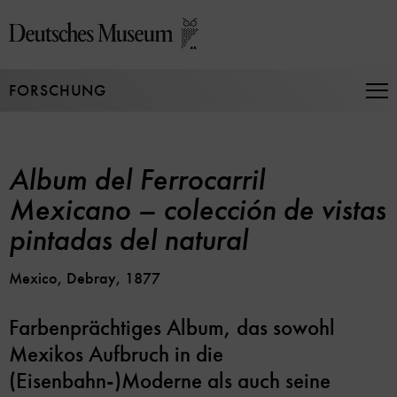
Direkt
zum
Seiteninhalt
springen
FORSCHUNG
Na
auf
un
zu
Album del Ferrocarril
Mexicano – colección de vistas
pintadas del natural
Mexico, Debray, 1877
Farbenprächtiges Album, das sowohl
Mexikos Aufbruch in die
(Eisenbahn-)Moderne als auch seine