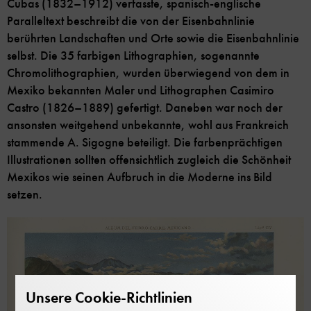
Cubas (1832–1912) verfasste, spanisch-englische
Paralleltext beschreibt die von der Eisenbahnlinie
berührten Landschaften und Orte sowie die Eisenbahnlinie
selbst. Die 35 farbigen Lithographien, sogenannte
Chromolithographien, wurden überwiegend von dem in
Mexiko bekannten Maler und Lithographen Casimiro
Castro (1826–1889) gefertigt. Daneben war noch der
ansonsten weitgehend unbekannte, wohl aus Frankreich
stammende A. Sigogne beteiligt. Die farbenprächtigen
Illustrationen sollten offensichtlich zugleich die Schönheit
Mexikos wie seinen Aufbruch in die Moderne ins Bild
setzen.
Unsere Cookie-Richtlinien