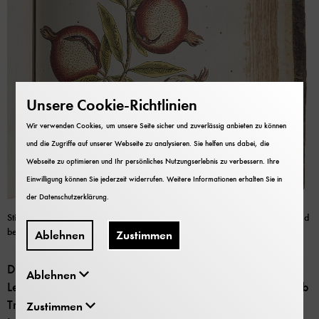
Unsere Cookie-Richtlinien
Wir verwenden Cookies, um unsere Seite sicher und zuverlässig anbieten zu können
und die Zugriffe auf unserer Webseite zu analysieren. Sie helfen uns dabei, die
Webseite zu optimieren und Ihr persönliches Nutzungserlebnis zu verbessern. Ihre
Einwilligung können Sie jederzeit widerrufen. Weitere Informationen erhalten Sie in
der
Datenschutzerklärung
.
Stich eines Granatapfels. Diese Frucht war seit dem Mittelalter in Deutschland
bekannt. Bild: Deutsches Museum
Ablehnen
Zustimmen
Der Nürnberger Arzt und Direktor der Kaiserlich-
Ablehnen
Leopoldinischen-Carolinischen Akademie Christoph Jakob
Trew (1695–1769) erlangte durch Verbindungen nach
Zustimmen