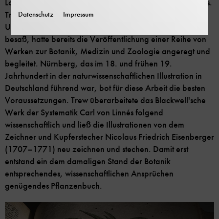
London bald Kenntnis von dem Werk Elizabeth Blackwells.
Trew, der bedeutende, heute im Besitz der
Datenschutz
Impressum
Universitätsbibliothek Erlangen befindliche Sammlungen
besaß, hatte bereits die Veröffentlichung einer Reihe von
Werken zur Botanik, Medizin und Zoologie angeregt und
begleitet. Nürnberg, das im 18. und frühen 19.
Jahrhundert in der naturwissenschaftlichen Illustration in
Deutschland führend war, bot für diese Arbeit die besten
Voraussetzungen. Trew überarbeitete das Blackwell'sche
Werk der Systematik Carl von Linnés folgend
wissenschaftlich und ließ die Illustrationen von dem
Zeichner und Kupferstecher Nicolaus Friedrich Eisenberger
(1707–1771) neu zeichnen und stechen. Damit erst
entstand ein dem damaligen Stand der Botanik
entsprechendes, wissenschaftlichen Ansprüchen
genügendes Pflanzenbuch.