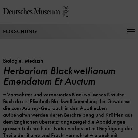
Direkt
zum
Seiteninhalt
springen
FORSCHUNG
Na
auf
un
zu
Biologie, Medizin
Herbarium Blackwellianum
Emendatum Et Auctum
= Vermehrtes und verbessertes Blackwellisches Kräuter-
Buch das ist Elisabeth Blackwell Sammlung der Gewächse
die zum Arzney-Gebrauch in den Apothecken
aufbehalten werden deren Beschreibung und Kräfften aus
dem Englischen übersetzt angezeiget die Abbildungen
grossen Teils nach der Natur verbessert mit Beyfügung der
Theile der Blume und Frucht vermehret wie auch mit