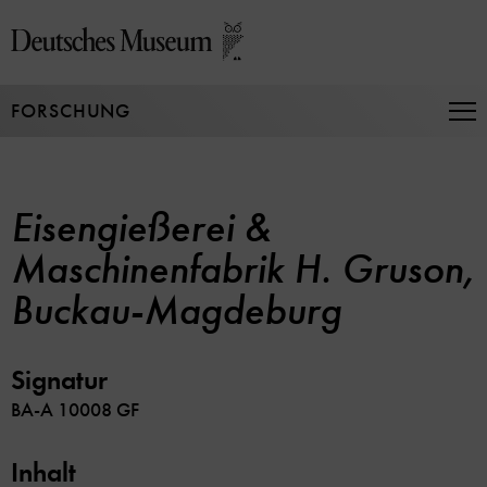
Direkt
zum
Seiteninhalt
springen
FORSCHUNG
Na
auf
un
zu
Eisengießerei &
Maschinenfabrik H. Gruson,
Buckau-Magdeburg
Signatur
BA-A 10008 GF
Inhalt