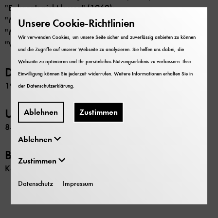
"Er kann's nicht lassen" (1962);
"Max, der Taschendieb" (1962);
Unsere Cookie-Richtlinien
"Meine Töchter und ich" (1963)
Wir verwenden Cookies, um unsere Seite sicher und zuverlässig anbieten zu können
"Vorsicht Mr. Dodd!" (1964)
und die Zugriffe auf unserer Webseite zu analysieren. Sie helfen uns dabei, die
Webseite zu optimieren und Ihr persönliches Nutzungserlebnis zu verbessern. Ihre
Datierung
Einwilligung können Sie jederzeit widerrufen. Weitere Informationen erhalten Sie in
1956-1964
der
Datenschutzerklärung
.
Umfang
Ablehnen
Zustimmen
8472 Aufnahmen
Ablehnen
Beschränkung
Zustimmen
Keine
Datenschutz
Impressum