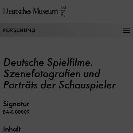
Direkt
zum
Seiteninhalt
springen
FORSCHUNG
Na
auf
un
zu
Deutsche Spielfilme.
Szenefotografien und
Porträts der Schauspieler
Signatur
BA-S 00009
Inhalt