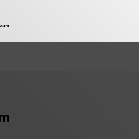
ung
ssum
um