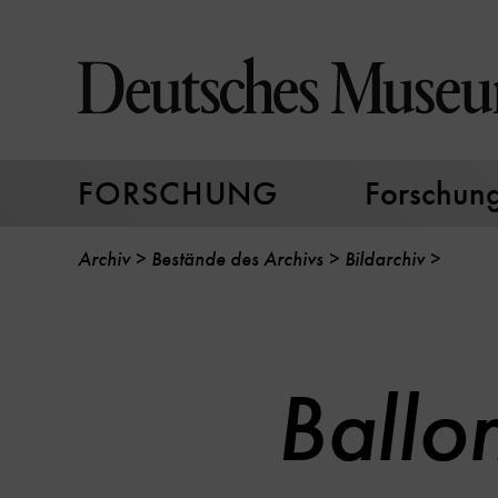
Direkt
zum
Seiteninhalt
springen
FORSCHUNG
Forschungs
Archiv
Bestände des Archivs
Bildarchiv
Ballo