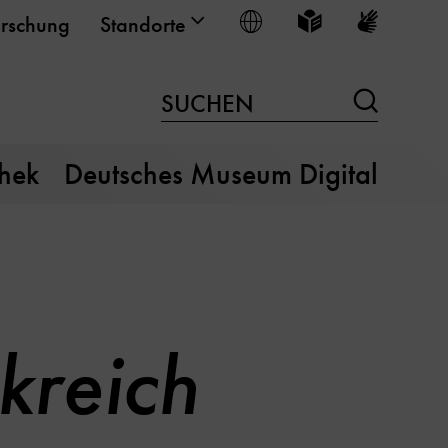
Sprache wählen
Leichte Sprache
Gebärden
rschung
Standorte
Suchen
SUCHEN
thek
Deutsches Museum Digital
kreich