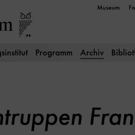
Museum
Fo
institut
Programm
Archiv
Biblio
ntruppen Fran