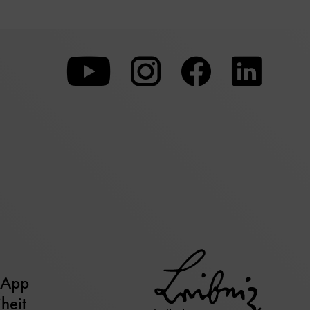
Zu
Zu
Zu
unserer
unserer
unserer
Youtube-
Instagram-
Faceboo
Seite
Seite
Seite
 App
iheit