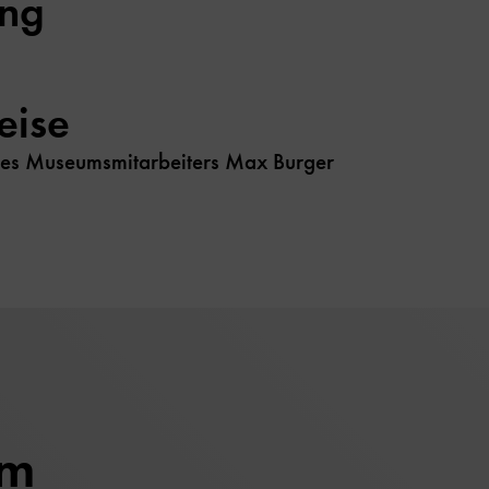
ung
eise
des Museumsmitarbeiters Max Burger
um