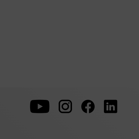
Zu
Zu
Zu
unserer
unserer
unserer
Youtube-
Instagram-
Faceboo
Seite
Seite
Seite