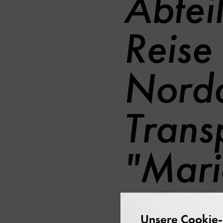
Abteil
Reise 
Nordd
Trans
"Mari
Unsere Cookie-R