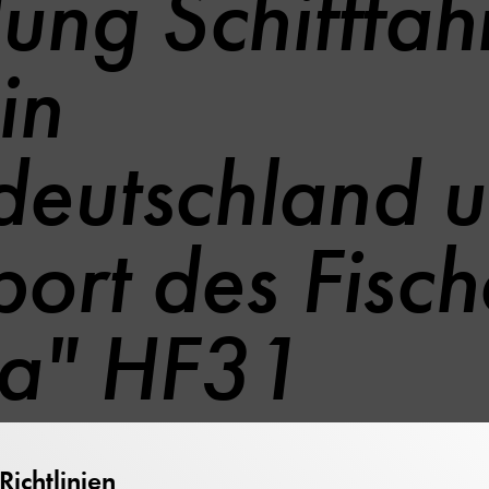
ung Schifffahr
in
eutschland 
port des Fisc
a" HF31
ichtlinien