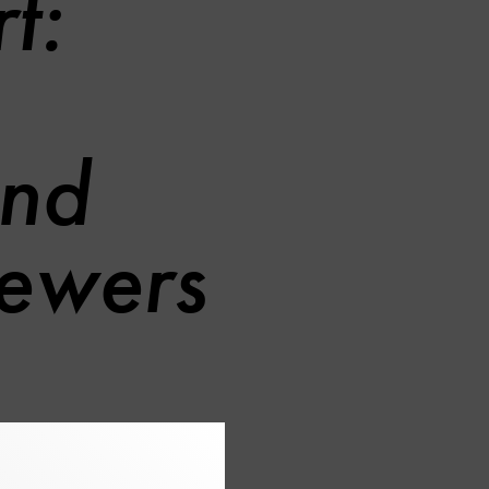
t:
und
hewers