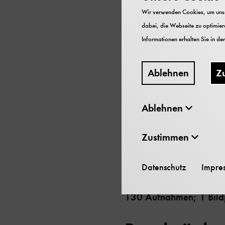
Signatur
Wir verwenden Cookies, um unser
dabei, die Webseite zu optimiere
BA-A 00016
Informationen erhalten Sie in de
Inhalt
Ablehnen
Z
Album mit Fotografien 
Ewer
Ablehnen
Datierung
Zustimmen
1956-1957
Datenschutz
Impre
Umfang
130 Aufnahmen; 1 Bild