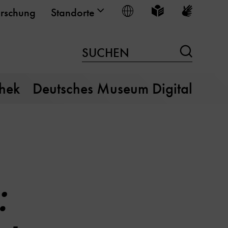
Sprache wählen
Leichte Sprache
Gebärden
rschung
Standorte
Suchen
SUCHEN
thek
Deutsches Museum Digital
: