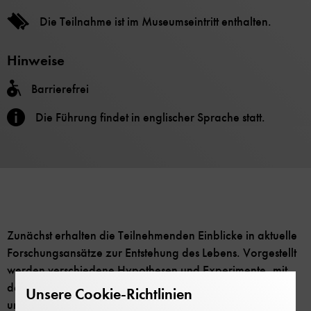
Die Teilnahme ist im Museumseintritt enthalten.
Hinweise
Barrierefrei
Die Führung findet in englischer Sprache statt.
Zunächst erhalten die Teilnehmenden Einblicke in aktuelle
Forschungsansätze zur Entstehung des Lebens. Vorgestellt
werden verschiedene Hypothesen und Experimente, mit
denen Forschende heute der Frage nachgehen, wie aus
Unsere Cookie-Richtlinien
unbelebter Materie die ersten lebenden Systeme