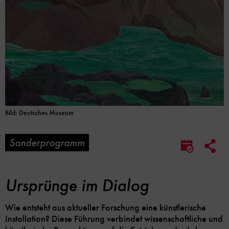
Bild: Deutsches Museum
Sonderprogramm
Soc
Im
Me
Kalender
Lin
speicher
Opt
Ursprünge im Dialog
Wie entsteht aus aktueller Forschung eine künstlerische
Installation? Diese Führung verbindet wissenschaftliche und