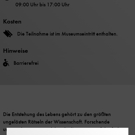
09:00 Uhr
bis
17:00 Uhr
Kosten
Die Teilnahme ist im Museumseintritt enthalten.
Hinweise
Barrierefrei
Die Entstehung des Lebens gehört zu den größten
ungelösten Rätseln der Wissenschaft. Forschende
untersuchen, unter welchen Bedingungen auf der frühen