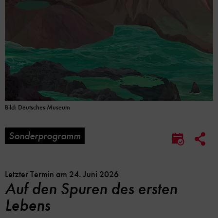
Bild: Deutsches Museum
Sonderprogramm
Soc
Im
Me
Kalender
Lin
speicher
Opt
Letzter Termin am 24. Juni 2026
Auf den Spuren des ersten
Lebens