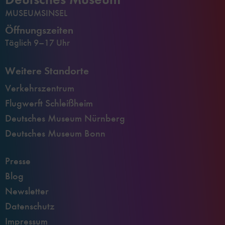
MUSEUMSINSEL
Öffnungszeiten
Täglich 9–17 Uhr
Weitere Standorte
Verkehrszentrum
Flugwerft Schleißheim
Deutsches Museum Nürnberg
Deutsches Museum Bonn
Presse
Blog
Newsletter
Datenschutz
Impressum