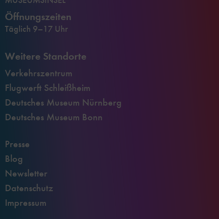
Öffnungszeiten
Täglich 9–17 Uhr
Weitere Standorte
Verkehrszentrum
Flugwerft Schleißheim
Deutsches Museum Nürnberg
Deutsches Museum Bonn
Presse
Blog
Newsletter
Datenschutz
Impressum