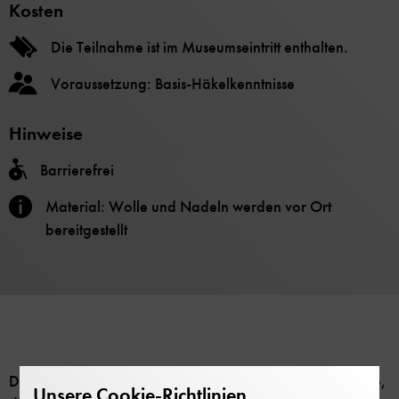
Kosten
Die Teilnahme ist im Museumseintritt enthalten.
Voraussetzung: Basis-Häkelkenntnisse
Hinweise
Barrierefrei
Material: Wolle und Nadeln werden vor Ort
bereitgestellt
Der Workshop richtet sich an häkelkundige Teilnehmende,
Unsere Cookie-Richtlinien