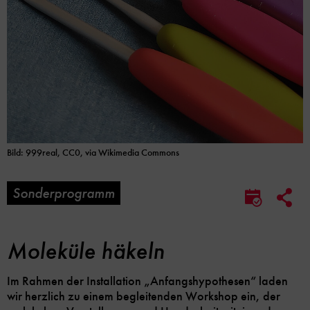
Bild: 999real, CC0, via Wikimedia Commons
Sonderprogramm
Soc
Im
Me
Kalender
Lin
speicher
Opt
Moleküle häkeln
Im Rahmen der Installation „Anfangshypothesen“ laden
wir herzlich zu einem begleitenden Workshop ein, der