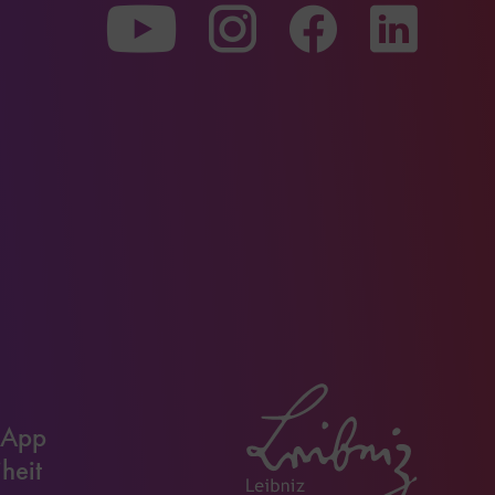
Zu
Zu
Zu
unserer
unserer
unserer
Youtube-
Instagram-
Faceboo
Seite
Seite
Seite
 App
iheit