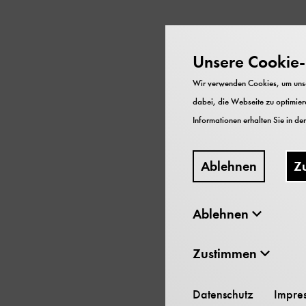
Unsere Cookie-R
Gewinnen Sie Einblicke
dem Experimentierlabor
Wir verwenden Cookies, um unser
dabei, die Webseite zu optimiere
In diesem kurzen Works
Informationen erhalten Sie in de
daher nicht erforderlich
Ablehnen
Z
Ablehnen
M
Zustimmen
Datenschutz
Impre