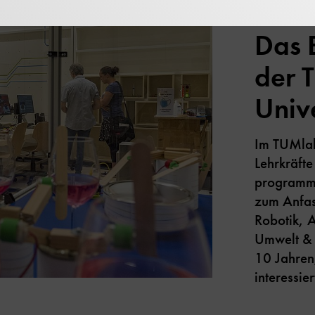
Experimen
Das 
der 
Univ
Im TUMlab
Lehrkräfte
programmi
zum Anfas
Robotik, 
Umwelt & 
10 Jahren
interessie