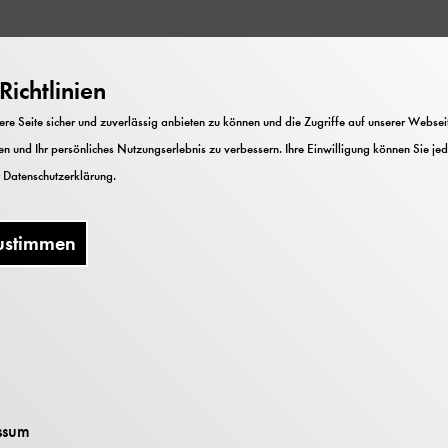
ichtlinien
 in Elemente verschiedener Workshops und in Projekte
 der Technischen Universität München im Deutschen 
e Seite sicher und zuverlässig anbieten zu können und die Zugriffe auf unserer Webseite
n und Ihr persönliches Nutzungserlebnis zu verbessern. Ihre Einwilligung können Sie jed
hop steht das Ausprobieren im Vordergrund, Program
r
Datenschutzerklärung
.
.
ustimmen
ehr zum TUMl
ssum