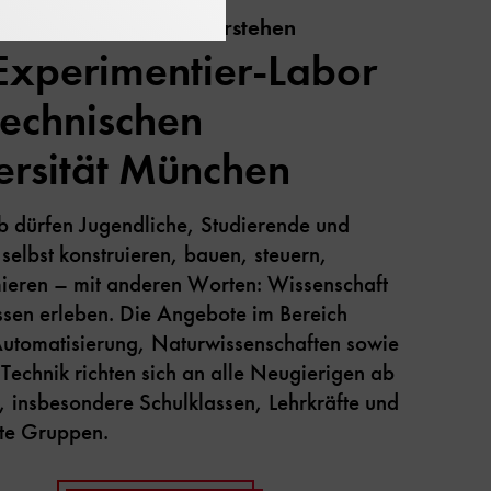
tieren - Forschen - Verstehen
Experimentier-Labor
Technischen
ersität München
 dürfen Jugendliche, Studierende und
 selbst konstruieren, bauen, steuern,
eren – mit anderen Worten: Wissenschaft
sen erleben. Die Angebote im Bereich
Automatisierung, Naturwissenschaften sowie
Technik richten sich an alle Neugierigen ab
, insbesondere Schulklassen, Lehrkräfte und
rte Gruppen.