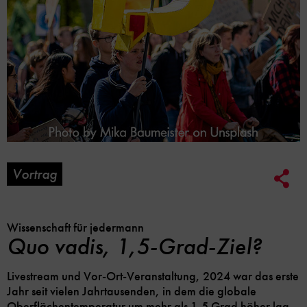
Vortrag
Soc
Me
Lin
Opt
Wissenschaft für jedermann
Quo vadis, 1,5-Grad-Ziel?
Livestream und Vor-Ort-Veranstaltung, 2024 war das erste
Jahr seit vielen Jahrtausenden, in dem die globale
Oberflächentemperatur um mehr als 1,5 Grad höher lag