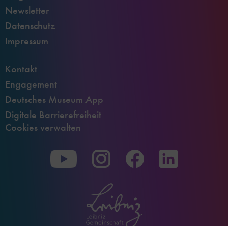
Newsletter
Datenschutz
Impressum
Kontakt
Engagement
Deutsches Museum App
Digitale Barrierefreiheit
Cookies verwalten
Zu
Zu
Zu
unserer
unserer
unserer
Youtube-
Instagram-
Facebook-
Seite
Seite
Seite