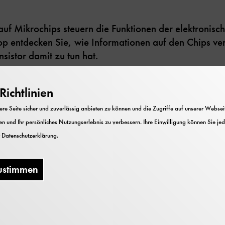
 auf Mikrochips steuern die Funktionen der elektronis
p entdecken Sie, wie Informationen auf den Chips ver
sistor damit zu tun hat.
ichtlinien
tweit führenden Hersteller von Speicherchips. Speziell
e Seite sicher und zuverlässig anbieten zu können und die Zugriffe auf unserer Webseite
. DRAMs, werden hier in München entwickelt.
n und Ihr persönliches Nutzungserlebnis zu verbessern. Ihre Einwilligung können Sie jed
r
Datenschutzerklärung
.
utschen Museums mit Micron Technology ermöglicht un
ustimmen
nden Herstellung von Mikrochips. Die Micron Foundatio
in besonderer Schwerpunkt liegt auf der Förderung vo
auch von unterrepräsentierten oder benachteiligten G
Technik.