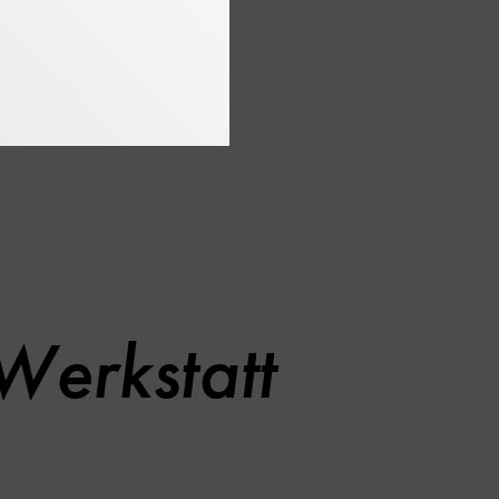
tion!
Werkstatt