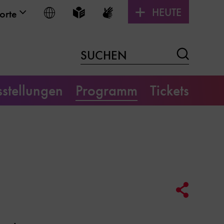
HEUTE
Sprache wählen
Leichte Sprache
Gebärdensprache
orte
Suchen
SUCHEN
stellungen
Programm
Tickets
Social
Media
Link
Optione