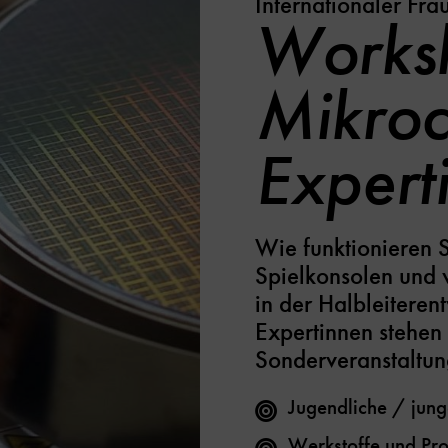
Internationaler Fra
Worksh
Mikroc
Expert
Wie funktionieren 
Spielkonsolen und w
in der Halbleiteren
Expertinnen stehen 
Sonderveranstaltun
Jugendliche / jun
Werkstoffe und Pr