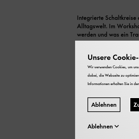
Integrierte Schaltkreise
Alltagswelt. Im Worksho
werden und was ein Tran
Unsere Cookie-R
Micron ist einer der wel
Wir verwenden Cookies, um unser
und Spielkonsolen, sog
dabei, die Webseite zu optimiere
Informationen erhalten Sie in de
Die Kooperation des De
Ablehnen
Z
Kulissen der fasziniere
auf der ganzen Welt. E
Jugendlichen, speziell 
Ablehnen
Naturwissenschaft und 