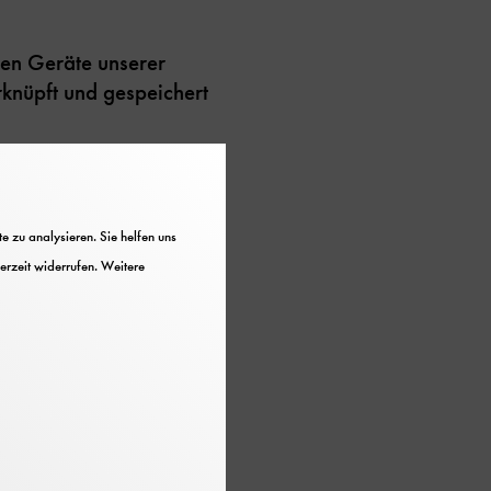
chen Geräte unserer
knüpft und gespeichert
e Chips für Grafikkarten
 zu analysieren. Sie helfen uns
erzeit widerrufen. Weitere
s Blicke hinter die
n unterstützt Projekte
n Kindern und
ruppen, zu Themen aus