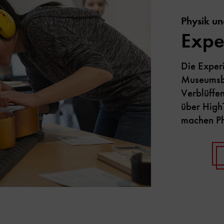
Physik un
Expe
Die Exper
Museumsbe
Verblüffe
über High
machen Ph