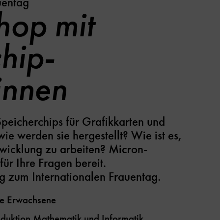
uentag
op mit
hip-
innen
Speicherchips für Grafikkarten und
ie werden sie hergestellt? Wie ist es,
twicklung zu arbeiten? Micron-
für Ihre Fragen bereit.
g zum Internationalen Frauentag.
ge Erwachsene
oduktion
Mathematik und Informatik