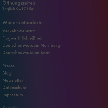
Öffnungszeiten
Täglich 9–17 Uhr
Weitere Standorte
Verkehrszentrum
Flugwerft Schleißheim
Deutsches Museum Nürnberg
Deutsches Museum Bonn
Presse
Blog
Newsletter
Datenschutz
Impressum
Kontakt