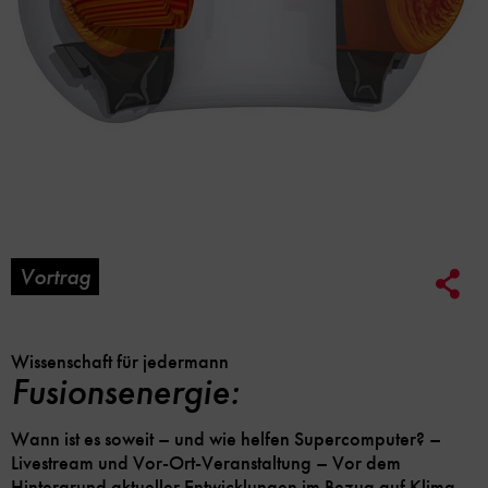
Vortrag
Soc
Me
Lin
Opt
Wissenschaft für jedermann
Fusionsenergie:
Wann ist es soweit – und wie helfen Supercomputer? –
Livestream und Vor-Ort-Veranstaltung – Vor dem
Hintergrund aktueller Entwicklungen im Bezug auf Klima