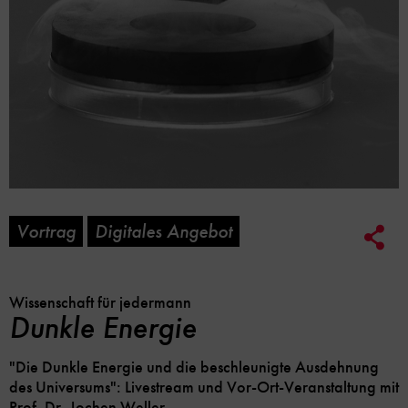
Vortrag
Digitales Angebot
Soc
Me
Lin
Opt
Wissenschaft für jedermann
Dunkle Energie
"Die Dunkle Energie und die beschleunigte Ausdehnung
des Universums": Livestream und Vor-Ort-Veranstaltung mit
Prof. Dr. Jochen Weller.