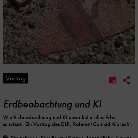
Vortrag
Soc
Im
Me
Kalender
Lin
speicher
Opt
Erdbeobachtung und KI
Wie Erdbeobachtung und KI unser kulturelles Erbe
schützen. Ein Vortrag des DLR, Referent Conrad Albrecht.