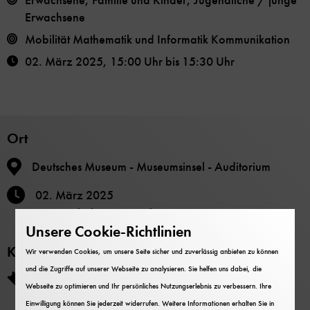
Erwachsene, Familie und Kinder, Jugendliche / junge
Erwachsene
Mobilität
Mathematik und Informatik
Kommunikation
02. März 2025
,
15:00 Uhr
bis
15:30 Uhr
Ort
Deutsches Museum - Museumsinsel - Auditorium
02. März 2025
15:00 Uhr
bis
15:30 Uhr
Unsere Cookie-Richtlinien
Kosten
Wir verwenden Cookies, um unsere Seite sicher und zuverlässig anbieten zu können
und die Zugriffe auf unserer Webseite zu analysieren. Sie helfen uns dabei, die
Die Teilnahme ist im Museumseintritt enthalten.
Webseite zu optimieren und Ihr persönliches Nutzungserlebnis zu verbessern. Ihre
Einwilligung können Sie jederzeit widerrufen. Weitere Informationen erhalten Sie in