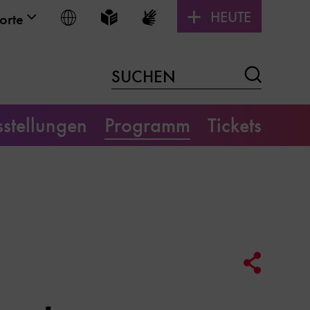
HEUTE
Sprache wählen
Leichte Sprache
Gebärdensprache
orte
Suchen
SUCHEN
stellungen
Programm
Tickets
Social
Media
Link
Optione