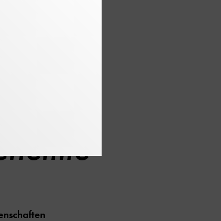
 Jetzt, in der
. Bei unserem
f das Weihnachtsfest
 Chemie
enschaften