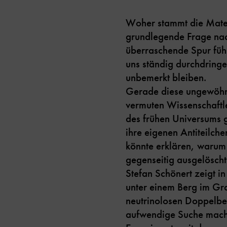
Woher stammt die Materi
grundlegende Frage nac
überraschende Spur führ
uns ständig durchdringe
unbemerkt bleiben.
Gerade diese ungewöhnl
vermuten Wissenschaftle
des frühen Universums g
ihre eigenen Antiteilch
könnte erklären, warum 
gegenseitig ausgelösch
Stefan Schönert zeigt in
unter einem Berg im G
neutrinolosen Doppelbet
aufwendige Suche macht