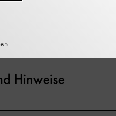
auf dem YouTube-Kanal des Deutschen Museum
ch der Übertragung verfügbar.
m.de/livestream
ssum
nd Hinweise