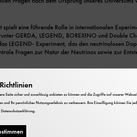
oßen Fragen nach dem Ursprung unseres Universums v
t spielt eine führende Rolle in internationalen Experi
darunter GERDA, LEGEND, BOREXINO und Double Chooz
das LEGEND- Experiment, das den neutrinolosen Dopp
ntrale Fragen zur Natur der Neutrinos sowie zur Ents
dem Exzellenzcluster ORIGINS und den Physikfakult
ichtlinien
e Seite sicher und zuverlässig anbieten zu können und die Zugriffe auf unserer Webseite
n und Ihr persönliches Nutzungserlebnis zu verbessern. Ihre Einwilligung können Sie jed
r
Datenschutzerklärung
.
ustimmen