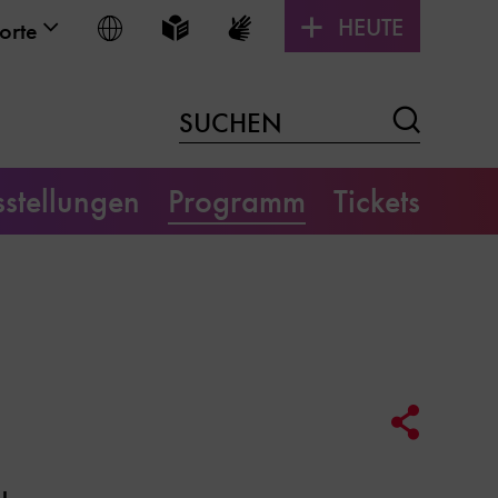
HEUTE
Sprache wählen
Leichte Sprache
Gebärdensprache
orte
Suchen
SUCHEN
stellungen
Programm
Tickets
Social
Media
Link
Optione