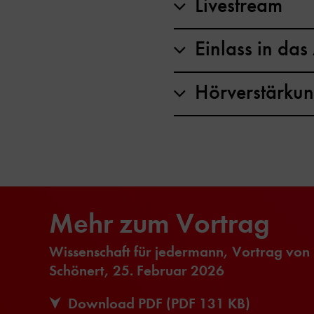
Livestream
Einlass in da
Hörverstärku
Mehr zum Vortrag
Wissenschaft für jedermann, Vortrag von P
Schönert, 25. Februar 2026
Download PDF (PDF 131 KB)