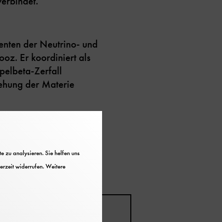
erbindet.
menten der Neutrino- und
. Er koordiniert als
elbeta-Zerfall
tehung der Materie
äten der LMU und TU
 zu analysieren. Sie helfen uns
erzeit widerrufen. Weitere