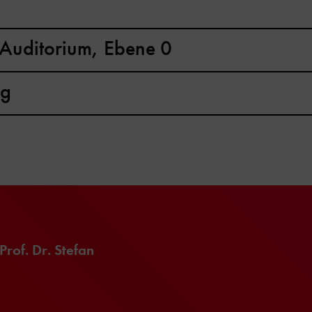
s Auditorium, Ebene 0
ng
rof. Dr. Stefan