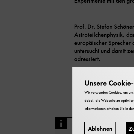
Experimente mit den gr
Prof. Dr. Stefan Schöner
Astroteilchenphysik, 
europäischer Sprecher 
untersucht und damit ze
adressiert.
In Zusammenarbeit mit 
Unsere Cookie-R
München
Wir verwenden Cookies, um unser
dabei, die Webseite zu optimiere
Informationen erhalten Sie in de
Livestream
Ablehnen
Z