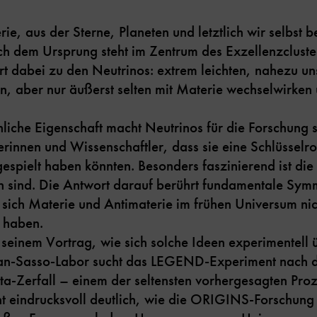
e, aus der Sterne, Planeten und letztlich wir selbst 
h dem Ursprung steht im Zentrum des Exzellenzclust
t dabei zu den Neutrinos: extrem leichten, nahezu uns
n, aber nur äußerst selten mit Materie wechselwirken 
iche Eigenschaft macht Neutrinos für die Forschung 
rinnen und Wissenschaftler, dass sie eine Schlüsselrol
espielt haben könnten. Besonders faszinierend ist die
en sind. Die Antwort darauf berührt fundamentale Sym
sich Materie und Antimaterie im frühen Universum nic
t haben.
 seinem Vortrag, wie sich solche Ideen experimentell ü
ran-Sasso-Labor sucht das LEGEND-Experiment nach
a-Zerfall – einem der seltensten vorhergesagten Proz
 eindrucksvoll deutlich, wie die ORIGINS-Forschung