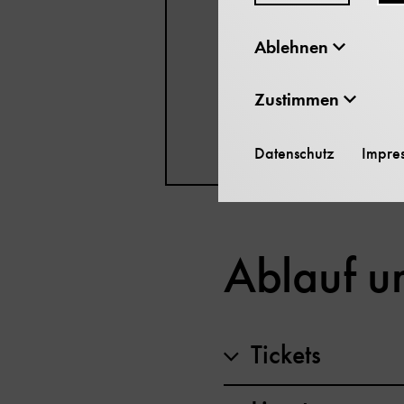
Der Vortrag wird 
Ablehnen
und bleibt auch na
Zustimmen
www.deutsches-museu
Datenschutz
Impre
Ablauf u
Tickets