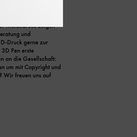
htsferien alles rund
rn, über Resin-Druck,
ür Metalldruck zeigen
Beratung und
 3D-Druck gerne zur
 3D Pen erste
n an die Gesellschaft:
an um mit Copyright und
? Wir freuen uns auf