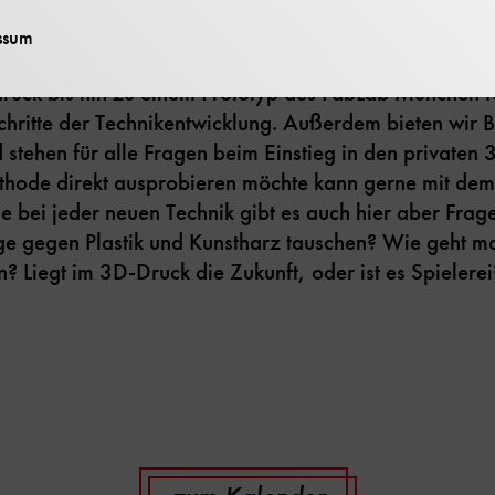
on Lab in der Eingangshalle gibt während der Weihnac
ssum
decken. Angefangen mit der Wulsttechnik beim Töpfe
druck bis hin zu einem Prototyp des FabLab München f
chritte der Technikentwicklung. Außerdem bieten wir 
 stehen für alle Fragen beim Einstieg in den privaten
hode direkt ausprobieren möchte kann gerne mit dem
e bei jeder neuen Technik gibt es auch hier aber Frage
ge gegen Plastik und Kunstharz tauschen? Wie geht m
? Liegt im 3D-Druck die Zukunft, oder ist es Spielerei