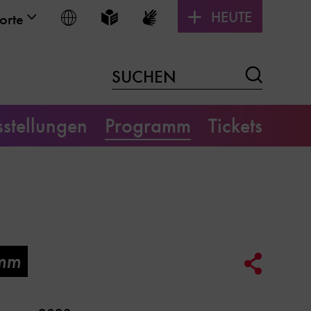
HEUTE
Sprache wählen
Leichte Sprache
Gebärdensprache
orte
Suchen
SUCHEN
stellungen
Programm
Tickets
mm
Social
Media
Link
Optione