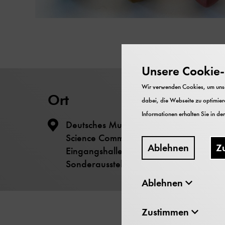
Unsere Cookie-R
Wir verwenden Cookies, um unser
Ort
dabei, die Webseite zu optimiere
Informationen erhalten Sie in de
Deutsches Museum - Museumsinsel -
Science Communication Lab
Ablehnen
Z
Eingangshalle -1, hinter der
Sonderausstellung
Ablehnen
Zustimmen