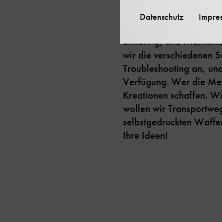
Im Science Communicati
Datenschutz
Impre
um den 3D-Druck zu ent
Sintering, und Filament
wir die verschiedenen S
Troubleshooting an, und
Verfügung. Wer die Met
Kreationen schaffen. Wi
wollen wir Transportwe
selbstgedruckten Waffen
Ihre Ideen!