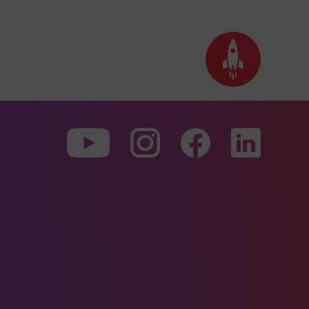
Seite
nach
oben
scrollen
Zu
Zu
Zu
unserer
unserer
unserer
Youtube-
Instagram-
Faceboo
Seite
Seite
Seite