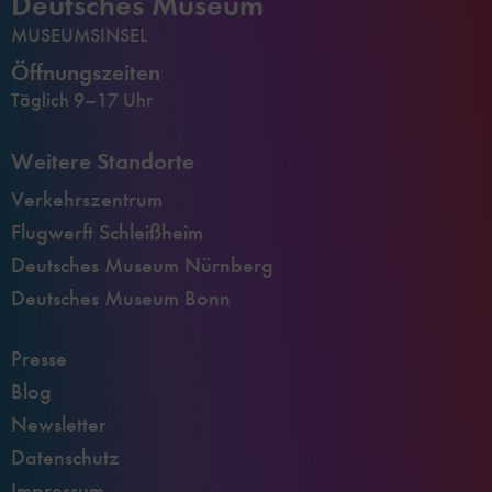
Deutsches Museum
MUSEUMSINSEL
Öffnungszeiten
Täglich 9–17 Uhr
Weitere Standorte
Verkehrszentrum
Flugwerft Schleißheim
Deutsches Museum Nürnberg
Deutsches Museum Bonn
Presse
Blog
Newsletter
Datenschutz
Impressum