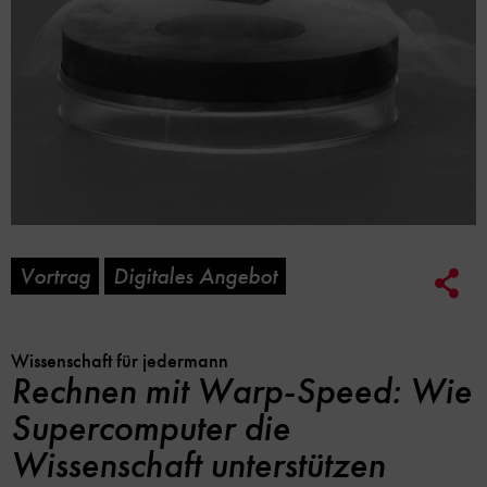
Vortrag
Digitales Angebot
Soc
Me
Lin
Opt
Wissenschaft für jedermann
Rechnen mit Warp-Speed: Wie
Supercomputer die
Wissenschaft unterstützen