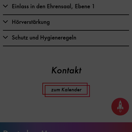
Einlass in den Ehrensaal, Ebene 1
Hörverstärkung
Schutz und Hygieneregeln
Kontakt
zum Kalender
Seite
nach
oben
scrol