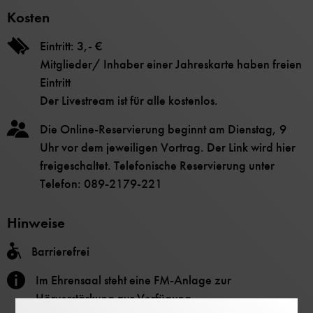
Kosten
Eintritt: 3,- €
Mitglieder/ Inhaber einer Jahreskarte haben freien
Eintritt
Der Livestream ist für alle kostenlos.
Die Online-Reservierung beginnt am Dienstag, 9
Uhr vor dem jeweiligen Vortrag. Der Link wird hier
freigeschaltet. Telefonische Reservierung unter
Telefon: 089-2179-221
Hinweise
Barrierefrei
Im Ehrensaal steht eine FM-Anlage zur
Hörverstärkung zur Verfügung