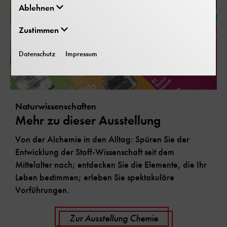
Ablehnen
Zustimmen
Datenschutz
Impressum
Naturwissenschaften
Mehr zu dieser Ausstellung
Von der Alchemie in den Alltag: Spüren Sie der
Entwicklung der Stoff-Wissenschaft seit dem
Mittelalter nach; entdecken Sie die Elemente, die Ihr
Leben bestimmen; erleben Sie spektakuläre
Vorführungen.
Zur Ausstellung Chemie