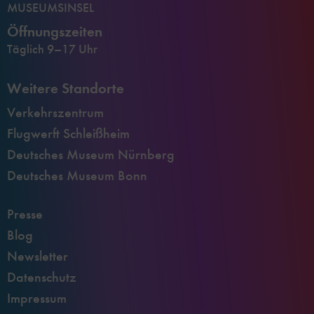
MUSEUMSINSEL
Öffnungszeiten
Täglich 9–17 Uhr
Weitere Standorte
Verkehrszentrum
Flugwerft Schleißheim
Deutsches Museum Nürnberg
Deutsches Museum Bonn
Presse
Blog
Newsletter
Datenschutz
Impressum