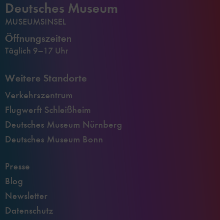
Deutsches Museum
MUSEUMSINSEL
Öffnungszeiten
Täglich 9–17 Uhr
Weitere Standorte
Verkehrszentrum
Flugwerft Schleißheim
Deutsches Museum Nürnberg
Deutsches Museum Bonn
Presse
Blog
Newsletter
Datenschutz