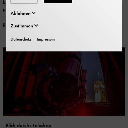
bis hin zu ihrem Untergang. Dieser kann insbesondere bei
großen Sternen allerdings sehr spektakulär verlaufen.
Ablehnen
Referent:
Dr. Michael Bühling
Zustimmen
Datenschutz
Impressum
Blick durchs Teleskop