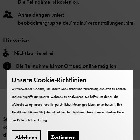
Die Teilnahme ist kostenlos.
Anmeldungen unter:
beobachtergruppe.de/main/veranstaltungen.html
Hinweise
Nicht barrierefrei
Die Teilnahme ist vor Ort und online möglich
Unsere Cookie-Richtlinien
Anmeldung
Wir verwenden Cookies, um unsere Seite sicher und zuverlässig anbieten zu können
und die Zugriffe auf unserer Webseite zu analysieren. Sie helfen uns dabei, die
Webseite zu optimieren und Ihr persönliches Nutzungserlebnis zu verbessern. Ihre
Einwilligung können Sie jederzeit widerrufen. Weitere Informationen erhalten Sie in
Sterne leuchten nicht ewig – auch wenn es uns Menschen
der
Datenschutzerklärung
.
so erscheint. Aus Gas- und Staubwolken entstanden
durchlaufen alle Sterne einen bestimmten Lenbenszyklus
Ablehnen
Zustimmen