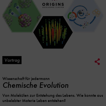
Vortrag
Soc
Me
Lin
Opt
Wissenschaft für jedermann
Chemische Evolution
Von Molekülen zur Entstehung des Lebens. Wie konnte aus
unbelebter Materie Leben entstehen?