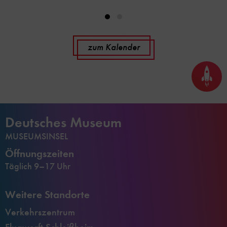
zum Kalender
Seite
nach
oben
scrol
Deutsches Museum
MUSEUMSINSEL
Öffnungszeiten
Täglich 9–17 Uhr
Weitere Standorte
Verkehrszentrum