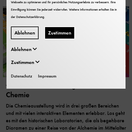
Webseite zu optimieren und Ihr persönliches Nutzungserlebnis zu verbessern. Ihre
Einwilligung können Sie jederzeit widerrufen. Weitere Informationen erhalten Sie in
der
Datenschutzerklärung
.
Ablehnen
Zustimmen
Ablehnen
Zustimmen
Datenschutz
Impressum
Von der Alchemie in den Alltag
Chemie
Die Chemieausstellung wird in drei großen Bereichen
und mit vielen interaktiven Elementen erlebbar. Los geht
es mit den historischen Laboratorien, die als begehbare
Dioramen zu einer Reise von der Alchemie im Mittelalter