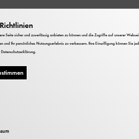
ichtlinien
Wort beschwört in unseren Köpfen schon verschiedene
e Seite sicher und zuverlässig anbieten zu können und die Zugriffe auf unserer Webseite
nftsvisionen herauf – utopische wie auch dystopische.
n und Ihr persönliches Nutzungserlebnis zu verbessern. Ihre Einwilligung können Sie jed
 1960er-Jahren schwere wie auch eintönige Arbeiten a
r
Datenschutzerklärung
.
en und den Forschungslaboren hinein in unseren Allt
ustimmen
Werkstof
Robo
ssum
In Pflege 