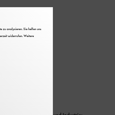
 Bilder aus Science-
 zu analysieren. Sie helfen uns
 In der Industrie nehmen
erzeit widerrufen. Weitere
b und haben inzwischen
ag gefunden.
fe Energie Produktion
tik
und Medizin, in Haushalt und Industrie: