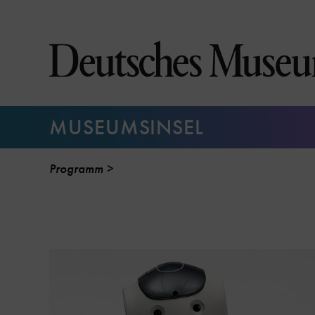
Direkt
zum
Seiteninhalt
springen
MUSEUMSINSEL
Programm