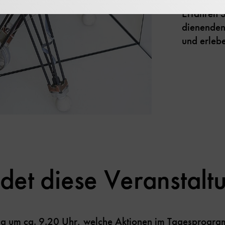
Erfahren S
dienenden
und erlebe
et diese Veranstaltu
Tag um ca. 9.20 Uhr, welche Aktionen im
Tagesprogr