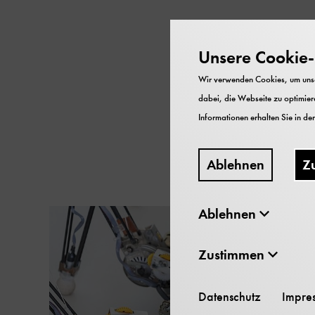
Unsere Cookie-R
„Roboter“ – allein das 
Wir verwenden Cookies, um unser
Fiction-Filmen und Zuku
dabei, die Webseite zu optimiere
sie uns schon seit den
Informationen erhalten Sie in de
den Weg aus den Fabrik
Ablehnen
Z
Ablehnen
Zustimmen
Datenschutz
Impre