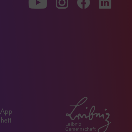
unserer
unserer
unserer
Youtube-
Instagram-
Faceboo
Seite
Seite
Seite
 App
iheit