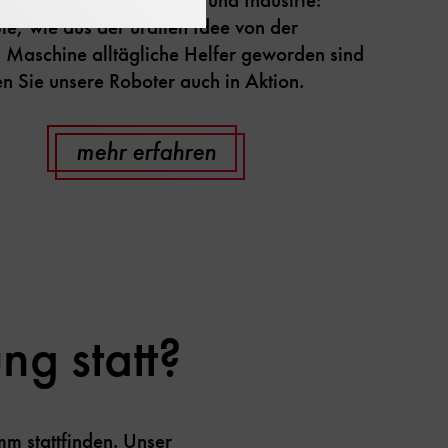
ie, wie aus der uralten Idee von der
 Maschine alltägliche Helfer geworden sind
n Sie unsere Roboter auch in Aktion.
mehr erfahren
ng statt?
amm
stattfinden. Unser