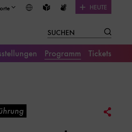
HEUTE
Sprache wählen
Leichte Sprache
Gebärdensprache
orte
Suchen
SUCHEN
stellungen
Programm
Tickets
ührung
Social
Media
Link
Optione