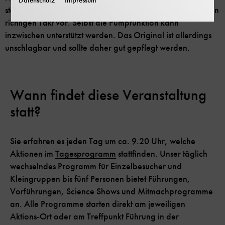
stellen die Versorgung sicher und Schrittmacher geben den
richtigen Takt vor. Selbst die Pumpfunktion kann
inzwischen unterstützt werden. Das Original ist allerdings
unschlagbar und sollte daher gut gepflegt werden.
Wann findet diese Veranstaltung
statt?
Sie erfahren es jeden Tag um ca. 9.20 Uhr, welche
Aktionen im
Tagesprogramm
stattfinden. Unser täglich
wechselndes Programm für Einzelbesucher und
Kleingruppen bis fünf Personen bietet Führungen,
Vorführungen, Science Shows und Mitmachprogramme
an. Alle Programme starten direkt am jeweiligen
Aktions-Ort oder am Treffpunkt Führung in der