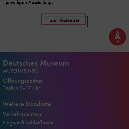
jeweiligen Ausstellung.
zum Kalender
Seite
nach
oben
scrol
Deutsches Museum
MUSEUMSINSEL
Öffnungszeiten
Täglich 9–17 Uhr
Weitere Standorte
Verkehrszentrum
Flugwerft Schleißheim