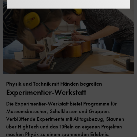
Physik und Technik mit Händen begreifen
Experimentier-Werkstatt
Die Experimentier-Werkstatt bietet Programme für
Museumsbesucher, Schulklassen und Gruppen.
Verblüffende Experimente mit Alltagsbezug, Staunen
über HighTech und das Tüfteln an eigenen Projekten
machen Physik zu einem spannenden Erlebnis.