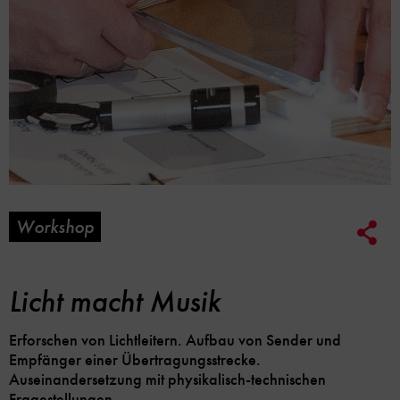
Workshop
Soc
Me
Lin
Opt
Licht macht Musik
Erforschen von Lichtleitern. Aufbau von Sender und
Empfänger einer Übertragungsstrecke.
Auseinandersetzung mit physikalisch-technischen
Fragestellungen.