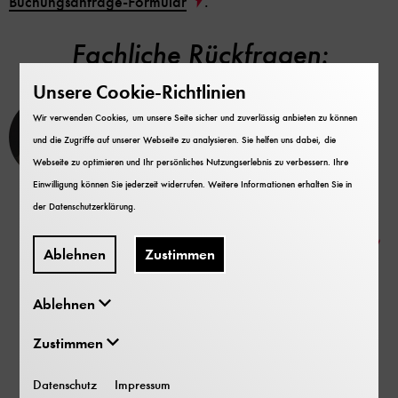
Buchungsanfrage-Formular
.
Fachliche Rückfragen:
Unsere Cookie-Richtlinien
Jutta Schlögl
Wir verwenden Cookies, um unsere Seite sicher und zuverlässig anbieten zu können
und die Zugriffe auf unserer Webseite zu analysieren. Sie helfen uns dabei, die
Leitung Experimentier-Werkstatt /
Webseite zu optimieren und Ihr persönliches Nutzungserlebnis zu verbessern. Ihre
wissenschaftliche Mitarbeiterin
Einwilligung können Sie jederzeit widerrufen. Weitere Informationen erhalten Sie in
der
Datenschutzerklärung
.
Fax
+49 89 2179 99350
E-Mail
j.schloegl@deutsches-museum.de
Ablehnen
Zustimmen
Ablehnen
Mehr zur Experimentier-
Zustimmen
Werkstatt
Datenschutz
Impressum