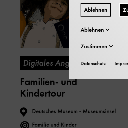
Ablehnen
Z
Ablehnen
Zustimmen
Digitales Angebot
Datenschutz
Impre
Familien- und
Kindertour
Deutsches Museum - Museumsinsel
Familie und Kinder