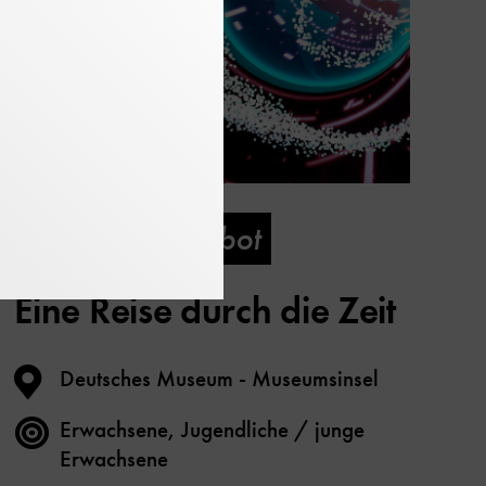
Digitales Angebot
Eine Reise durch die Zeit
Deutsches Museum - Museumsinsel
Erwachsene, Jugendliche / junge
Erwachsene