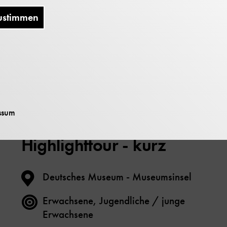
ustimmen
Digitales Angebot
ssum
Highlighttour - kurz
Deutsches Museum - Museumsinsel
Erwachsene, Jugendliche / junge
Erwachsene