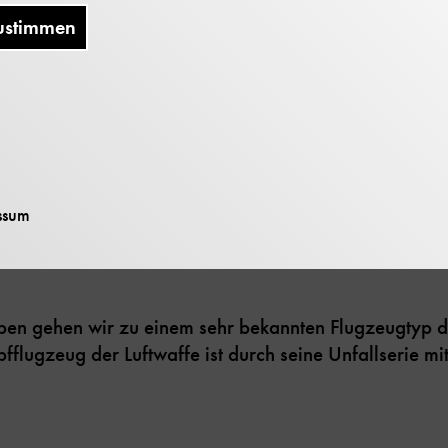
ustimmen
r das Flugzeug auch von innen kennenlernen.
lernen wir die Me262 kennen, das erste Düsenflugzeug
deres Schmankerl hören wir den Startvorgang eines S
ssum
. Versprochen!
aben gehen wir zu einem sehr bekannten Flugzeugtyp d
fflugzeug der Luftwaffe ist durch seine Unfallserie mi