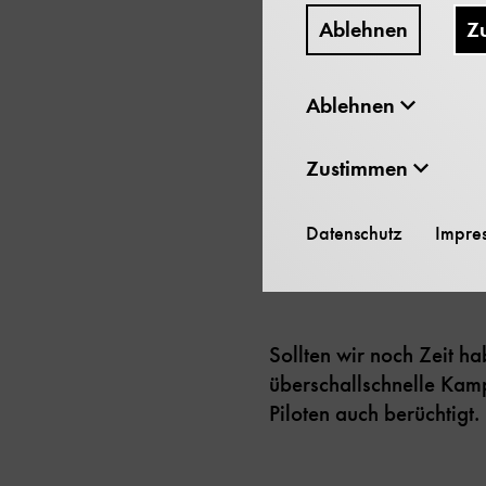
Seitenruder kennen.
Ablehnen
Z
Ablehnen
Im Anschluss werden wi
Zustimmen
An der letzten Station 
Kampfeinsatz. Als beson
Datenschutz
Impre
werden überrascht sein
Sollten wir noch Zeit h
überschallschnelle Kamp
Piloten auch berüchtigt.