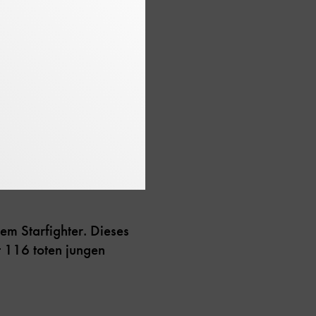
 im aktiven
trahltriebwerkes, Sie
em Starfighter. Dieses
t 116 toten jungen