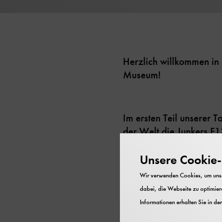
Herzlich willkommen in 
Museum!
Im ersten Teil unserer 
der Welt die Junkers F
erfahren die Vor- und N
Unsere Cookie-R
Wir verwenden Cookies, um unser
Danach haben Sie die Mö
dabei, die Webseite zu optimiere
einem Rundgang um dies
Informationen erhalten Sie in de
Tragflächen und das Fa