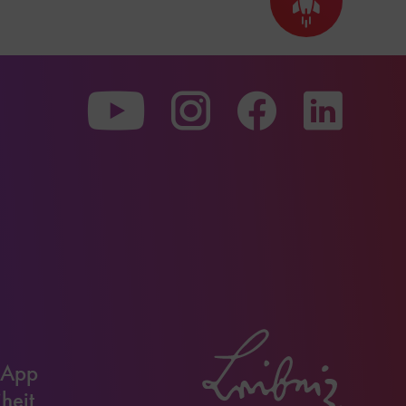
Seite
nach
oben
scrollen
Zu
Zu
Zu
unserer
unserer
unserer
Youtube-
Instagram-
Faceboo
Seite
Seite
Seite
 App
iheit