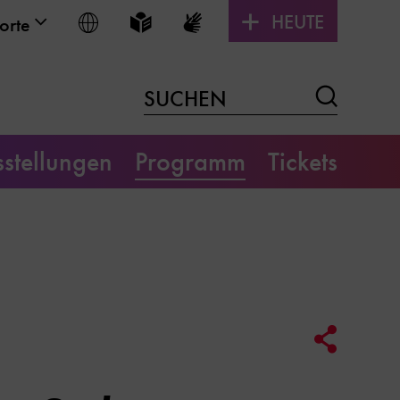
HEUTE
Sprache wählen
Leichte Sprache
Gebärdensprache
orte
Suchen
SUCHEN
stellungen
Programm
Tickets
Social
Media
Link
Optione