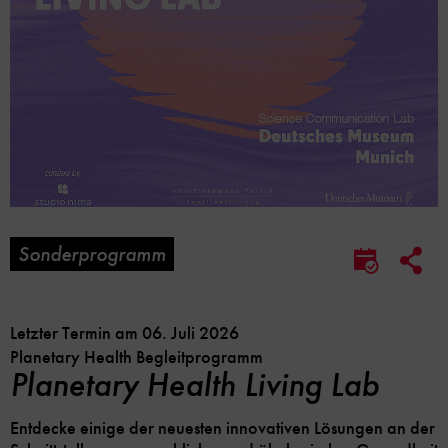
Sonderprogramm
Soc
Im
Me
Kalender
Lin
speicher
Opt
Letzter Termin am 06. Juli 2026
Planetary Health Begleitprogramm
Planetary Health Living Lab
Entdecke einige der neuesten innovativen Lösungen an der