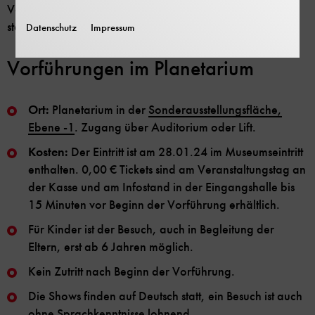
Veranstaltung im Sonderprogramm im Planetarium
stattfindet.
Datenschutz
Impressum
Vorführungen im Planetarium
Ort:
Planetarium in der
Sonderausstellungsfläche,
Ebene -1
. Zugang über Auditorium oder Lift.
Kosten:
Der Eintritt ist am 28.01.24 im Museumseintritt
enthalten. 0,00 € Tickets sind am Veranstaltungstag an
der Kasse und am Infostand in der Eingangshalle bis
15 Minuten vor Beginn der Vorführung erhältlich.
Für Kinder ist der Besuch, auch in Begleitung der
Eltern, erst ab 6 Jahren möglich.
Kein Zutritt nach Beginn der Vorführung.
Die Shows finden auf Deutsch statt, ein Besuch ist auch
ohne Sprachkenntnisse lohnend.