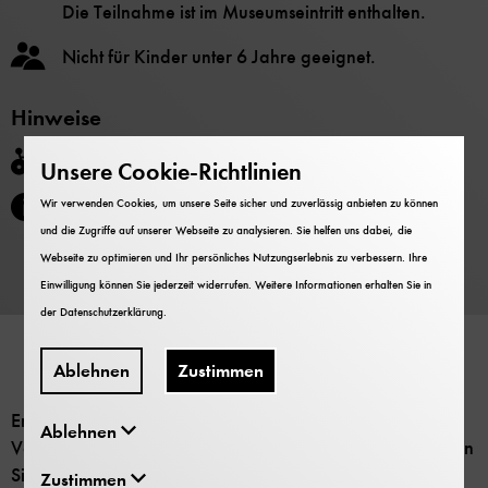
Die Teilnahme ist im Museumseintritt enthalten.
Nicht für Kinder unter 6 Jahre geeignet.
Hinweise
Barrierefrei
Unsere Cookie-Richtlinien
Extra-Ticket nötig. Kein Zutritt nach Beginn der
Wir verwenden Cookies, um unsere Seite sicher und zuverlässig anbieten zu können
und die Zugriffe auf unserer Webseite zu analysieren. Sie helfen uns dabei, die
Vorführung.
Webseite zu optimieren und Ihr persönliches Nutzungserlebnis zu verbessern. Ihre
Einwilligung können Sie jederzeit widerrufen. Weitere Informationen erhalten Sie in
der
Datenschutzerklärung
.
Ablehnen
Zustimmen
Erleben Sie eine Fulldome-Projektion oder einen Live-
Ablehnen
Vortrag. An der Information in der Eingangshalle erfahren
Sie tagesaktuell, welche Vorführung oder Live-
Zustimmen