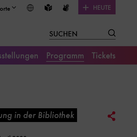
HEUTE
Sprache wählen
Leichte Sprache
Gebärdensprache
orte
Suchen
SUCHEN
stellungen
Programm
Tickets
ng in der Bibliothek
Social
Media
Link
Optione