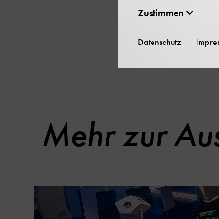
den Reproduktionen vo
Zustimmen
Klitzings, in welchem s
Datenschutz
Impre
Bitte beachten Sie, das
Mehr zur Aus