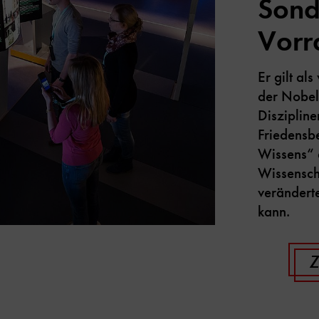
Sond
Vorr
Er gilt al
der Nobelp
Diszipline
Friedensb
Wissens“ 
Wissensch
verändert
kann.
Z