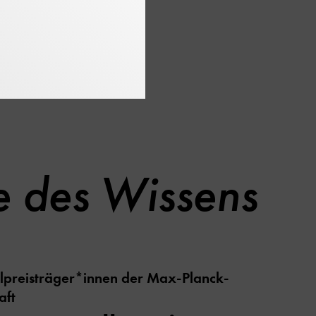
agebuch Klaus von
rt ist.
s geschlossen ist.
e des Wissens
lpreisträger*innen der Max-Planck-
aft