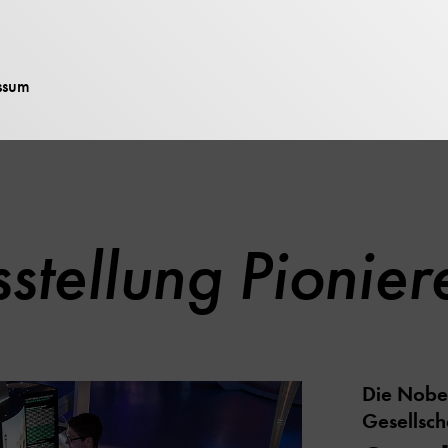
n mehr als 20 Nobelpreis-Urkunden oder dem Labort
eine Entdeckung einer neuen Naturkonstante dokumentie
ssum
s die Sonderausstellung "Pioniere des Wissens" sonntag
stellung Pionier
Die Nobe
Gesellsch