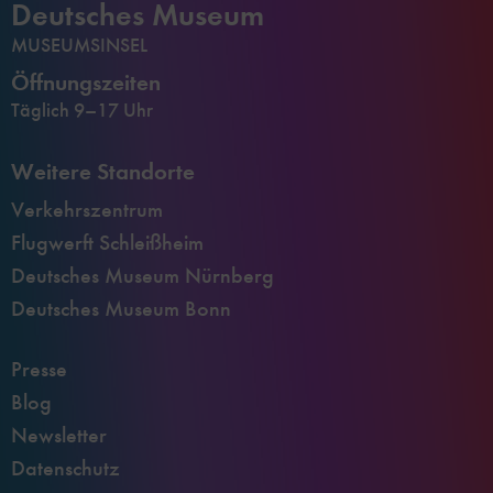
Deutsches Museum
MUSEUMSINSEL
Öffnungszeiten
Täglich 9–17 Uhr
Weitere Standorte
Verkehrszentrum
Flugwerft Schleißheim
Deutsches Museum Nürnberg
Deutsches Museum Bonn
Presse
Blog
Newsletter
Datenschutz