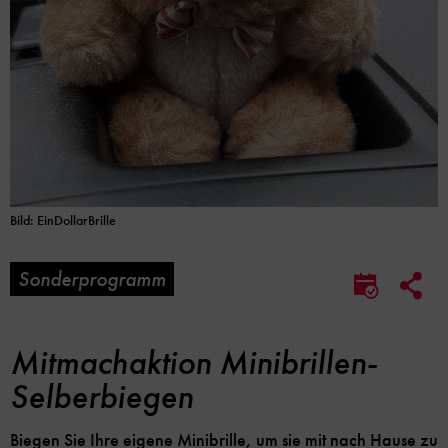
Bild: EinDollarBrille
Sonderprogramm
Soc
Im
Me
Kalender
Lin
speicher
Opt
Mitmachaktion Minibrillen-
Selberbiegen
Biegen Sie Ihre eigene Minibrille, um sie mit nach Hause zu