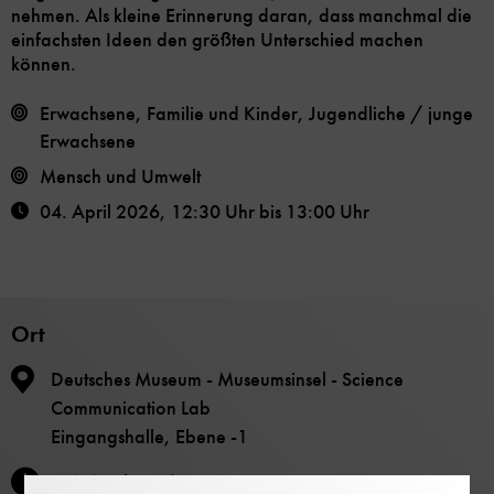
nehmen. Als kleine Erinnerung daran, dass manchmal die
einfachsten Ideen den größten Unterschied machen
können.
Erwachsene, Familie und Kinder, Jugendliche / junge
Erwachsene
Mensch und Umwelt
04. April 2026
,
12:30 Uhr
bis
13:00 Uhr
Ort
Deutsches Museum - Museumsinsel - Science
Communication Lab
Eingangshalle, Ebene -1
04. April 2026