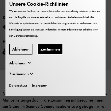
Unsere Cookie-Richtlinien
12:30 Uhr
bis
13:00 Uhr
Wir verwenden Cookies, um unsere Seite sicher und zuverlässig anbieten zu können
Kosten
und die Zugriffe auf unserer Webseite zu analysieren. Sie helfen uns dabei, die
Webseite zu optimieren und Ihr persönliches Nutzungserlebnis zu verbessern. Ihre
Die Teilnahme ist im Museumseintritt enthalten.
Einwilligung können Sie jederzeit widerrufen. Weitere Informationen erhalten Sie in
der
Datenschutzerklärung
.
Hinweise
Ablehnen
Zustimmen
Barrierefrei
Ablehnen
Zustimmen
Datenschutz
Impressum
Das Team der EinDollarBrille hat sich eine kleine, einfache
Minibrille ausgedacht, die zusammen mit Besucher:innen
am Stand im Science Communications Lab gebogen wird.