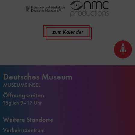
zum Kalender
Seite
nach
oben
scrol
Deutsches Museum
MUSEUMSINSEL
Öffnungszeiten
Täglich 9–17 Uhr
Weitere Standorte
Verkehrszentrum