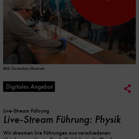
Bild: Deutsches Museum
Digitales Angebot
Soc
Me
Lin
Opt
Live-Stream Führung
Live-Stream Führung: Physik
Wir streamen live Führungen aus verschiedenen