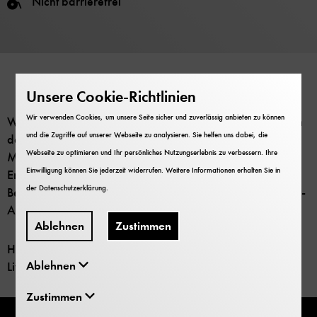
Nicht barrierefrei
Unsere Cookie-Richtlinien
Wir verwenden Cookies, um unsere Seite sicher und zuverlässig anbieten zu können
Wir streamen Führungen durch verschiedene Abteilungen
und die Zugriffe auf unserer Webseite zu analysieren. Sie helfen uns dabei, die
des Deutschen Museums live. Heute zeigt
Webseite zu optimieren und Ihr persönliches Nutzungserlebnis zu verbessern. Ihre
Museumsmitarbeiterin Anna-Lena Kämper Moderator
Einwilligung können Sie jederzeit widerrufen. Weitere Informationen erhalten Sie in
Emanuel Pavel, stellvertretend für alle Besucherinnen und
der
Datenschutzerklärung
.
Besucher, ein paar echt coole Höhepunkte aus der Physik-
Abteilung.
Ablehnen
Zustimmen
Hier geht es zum
Ablehnen
Livestream:
https://youtu.be/BF1NEyPPOAk
Zustimmen