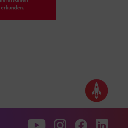
 erkunden.
Seite
nach
oben
scrollen
Zu
Zu
Zu