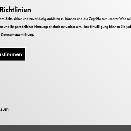
:
ichtlinien
 anschließend durch die Pop-up-Ausstellung Kreislaufw
 Lab.
e Seite sicher und zuverlässig anbieten zu können und die Zugriffe auf unserer Webseite
n und Ihr persönliches Nutzungserlebnis zu verbessern. Ihre Einwilligung können Sie jed
r
Datenschutzerklärung
.
quem im Tragetuch mit. Die Ausstellungen sind barriere
ustimmen
sten:
manchmal unruhig sein können. Bei den Känguruführun
Baby "auch mal zu Wort meldet". Wickel- und Stillmög
ssum