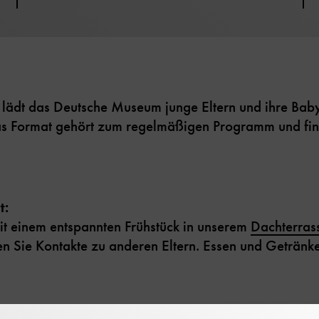
lädt das Deutsche Museum junge Eltern und ihre Bab
s Format gehört zum regelmäßigen Programm und fin
t:
it einem entspannten Frühstück in unserem
Dachterras
en Sie Kontakte zu anderen Eltern. Essen und Getränke