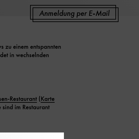
Anmeldung per E-Mail
ys zu einem entspannten
det in wechselnden
sen-Restaurant
(
Karte
 sind im Restaurant