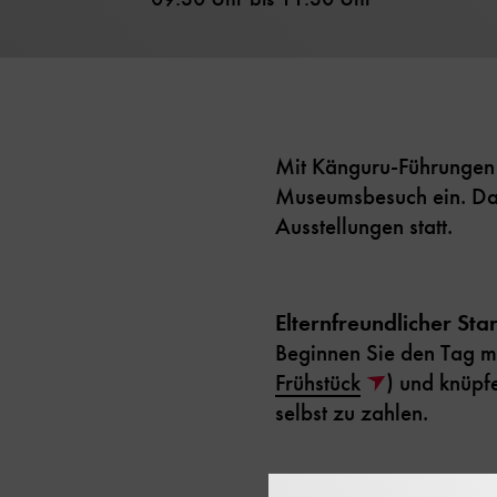
Mit Känguru-Führungen 
Museumsbesuch ein. Da
Ausstellungen statt.
Elternfreundlicher Star
Beginnen Sie den Tag m
Frühstück
) und knüpf
selbst zu zahlen.