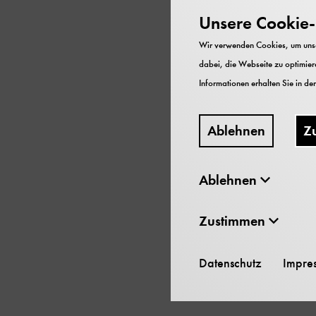
Gemeinsames Erlebnis
Unsere Cookie-R
Marion Gallus führt Sie
Science Communication
Wir verwenden Cookies, um unser
dabei, die Webseite zu optimiere
Informationen erhalten Sie in de
Flexibilität:
Bringen Sie Ihr Baby be
Ablehnen
Z
Ablehnen
Rücksicht auf die Klein
Wir wissen, dass Babys 
Zustimmen
Problem, wenn sich Ihr 
der Nähe.
Datenschutz
Impre