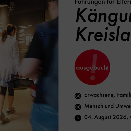
Führungen für Elter
Kängur
Kreisla
!
ausgebucht
Erwachsene, Famil
Mensch und Umwel
04. August 2026
,