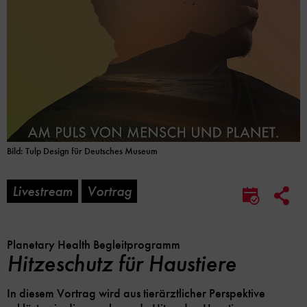
Bild: Tulp Design für Deutsches Museum
Livestream
Vortrag
Soc
Im
Me
Kalender
Lin
speicher
Opt
Planetary Health Begleitprogramm
Hitzeschutz für Haustiere
In diesem Vortrag wird aus tierärztlicher Perspektive