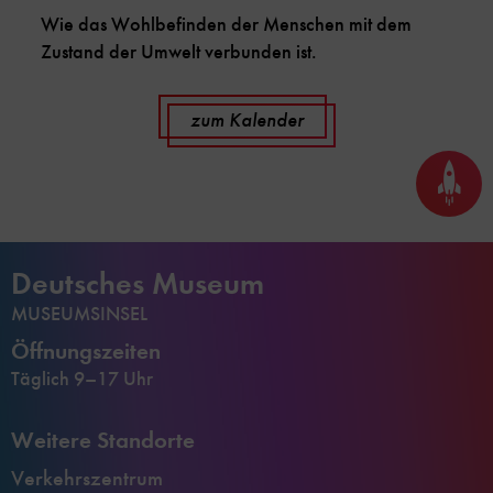
Wie das Wohlbefinden der Menschen mit dem
Zustand der Umwelt verbunden ist.
zum Kalender
Seite
nach
oben
scrol
Deutsches Museum
MUSEUMSINSEL
Öffnungszeiten
Täglich 9–17 Uhr
Weitere Standorte
Verkehrszentrum