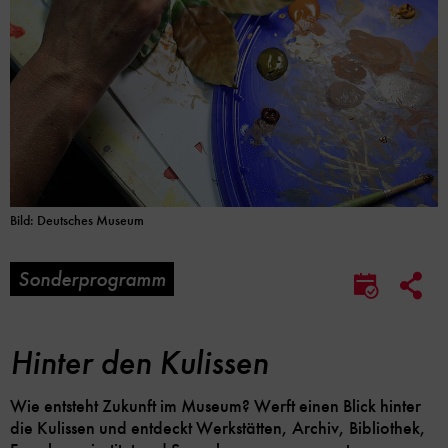
Bild: Deutsches Museum
Sonderprogramm
Soc
Im
Me
Kalender
Lin
speicher
Opt
Hinter den Kulissen
Wie entsteht Zukunft im Museum? Werft einen Blick hinter
die Kulissen und entdeckt Werkstätten, Archiv, Bibliothek,