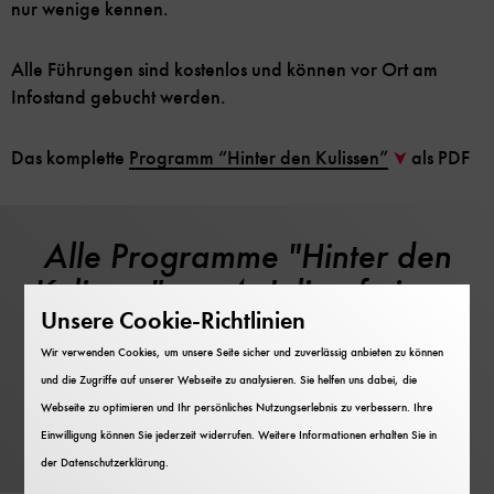
nur wenige kennen.
Alle Führungen sind kostenlos und können vor Ort am
Infostand gebucht werden.
Das komplette
Programm “Hinter den Kulissen”
als PDF
Alle Programme "Hinter den
Kulissen" am 4. Juli auf einem
Unsere Cookie-Richtlinien
Blick
Wir verwenden Cookies, um unsere Seite sicher und zuverlässig anbieten zu können
Das Tagesprogramm wird um 9:20 Uhr
und die Zugriffe auf unserer Webseite zu analysieren. Sie helfen uns dabei, die
veröffentlicht.
Webseite zu optimieren und Ihr persönliches Nutzungserlebnis zu verbessern. Ihre
Einwilligung können Sie jederzeit widerrufen. Weitere Informationen erhalten Sie in
zum Kalender
der
Datenschutzerklärung
.