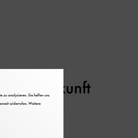
al der Zukunft
 zu analysieren. Sie helfen uns
erzeit widerrufen. Weitere