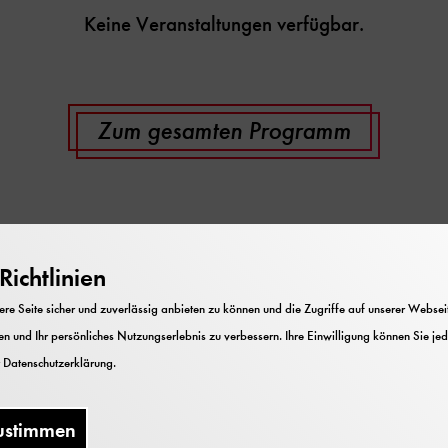
Keine Veranstaltungen verfügbar.
Zum gesamten Programm
milientage am Festiv
ichtlinien
e Seite sicher und zuverlässig anbieten zu können und die Zugriffe auf unserer Webseite
n und Ihr persönliches Nutzungserlebnis zu verbessern. Ihre Einwilligung können Sie jed
r
Datenschutzerklärung
.
ustimmen