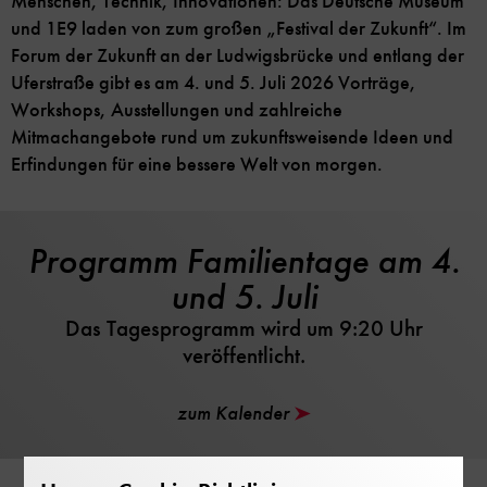
Menschen, Technik, Innovationen: Das Deutsche Museum
und 1E9 laden von zum großen „Festival der Zukunft“. Im
Forum der Zukunft an der Ludwigsbrücke und entlang der
Uferstraße gibt es am 4. und 5. Juli 2026 Vorträge,
Workshops, Ausstellungen und zahlreiche
Mitmachangebote rund um zukunftsweisende Ideen und
Erfindungen für eine bessere Welt von morgen.
Programm Familientage am 4.
und 5. Juli
Das Tagesprogramm wird um 9:20 Uhr
veröffentlicht.
zum Kalender