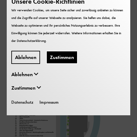
Unsere Cookie-Richtlinien
Wir verwenden Cookies, um unsere Seite sicher und zuverlässig anbieten zu können
Lageplan - Familientage am
und die Zugriffe auf unserer Webseite zu analysieren. Sie helfen uns dabei, die
Festival der Zukunft
Webseite zu optimieren und Ihr persönliches Nutzungserlebnis zu verbessern. Ihre
Einwilligung können Sie jederzeit widerrufen. Weitere Informationen erhalten Sie in
der
Datenschutzerklärung
.
Ablehnen
Zustimmen
Ablehnen
Zustimmen
Datenschutz
Impressum