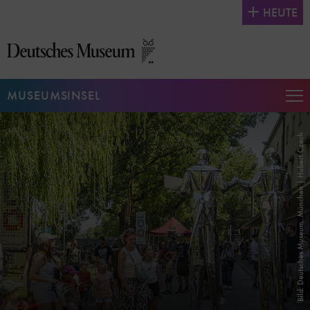
Direkt
HEUTE
zum
Seiteninhalt
springen
MUSEUMSINSEL
Na
auf
un
Bild: Deutsches Museum, München | Hubert Czech
zu