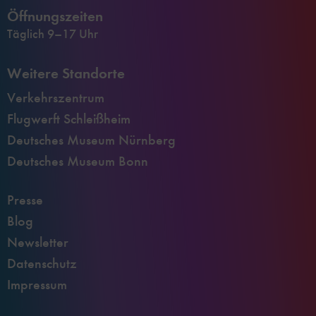
Öffnungszeiten
Täglich 9–17 Uhr
Weitere Standorte
Verkehrszentrum
Flugwerft Schleißheim
Deutsches Museum Nürnberg
Deutsches Museum Bonn
Presse
Blog
Newsletter
Datenschutz
Impressum