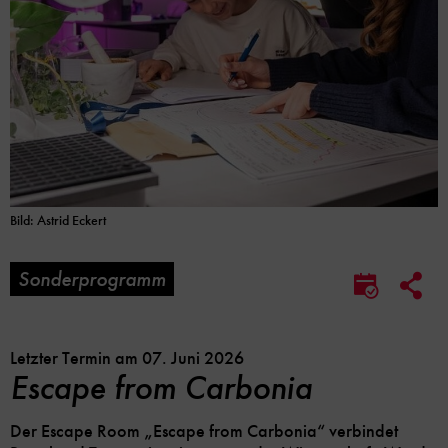
Bild: Astrid Eckert
Sonderprogramm
Soc
Im
Me
Kalender
Lin
speicher
Opt
Letzter Termin am 07. Juni 2026
Escape from Carbonia
Der Escape Room „Escape from Carbonia“ verbindet