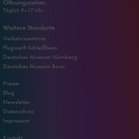
Öffnungszeiten
Täglich 9–17 Uhr
Weitere Standorte
Verkehrszentrum
Flugwerft Schleißheim
Deutsches Museum Nürnberg
Deutsches Museum Bonn
Presse
Blog
Newsletter
Datenschutz
Impressum
Kontakt