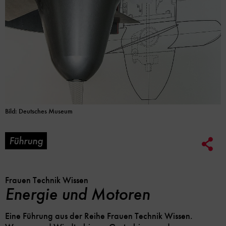
Bild: Deutsches Museum
Führung
Soc
Me
Lin
Opt
Frauen Technik Wissen
Energie und Motoren
Eine Führung aus der Reihe Frauen Technik Wissen.